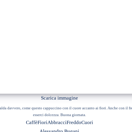
Scarica immagine
lda davvero, come questo cappuccino con il cuore accanto ai fiori. Anche con il fr
esserci dolcezza. Buona giornata.
Caffè
Fiori
Abbracci
Freddo
Cuori
Alessandro Bugani