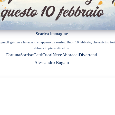
Scarica immagine
gera, il gattino e la tazza ti strappano un sorriso. Buon 10 febbraio, che arrivino for
abbraccio pieno di calore.
Fortuna
Sorriso
Gatti
Cuori
Neve
Abbracci
Divertenti
Alessandro Bugani