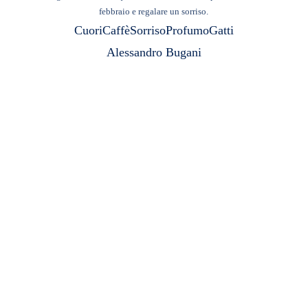
febbraio e regalare un sorriso.
Cuori
Caffè
Sorriso
Profumo
Gatti
Alessandro Bugani