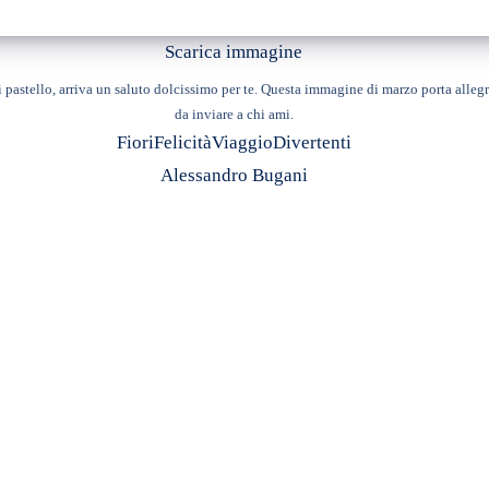
Scarica immagine
 pastello, arriva un saluto dolcissimo per te. Questa immagine di marzo porta allegri
da inviare a chi ami.
Fiori
Felicità
Viaggio
Divertenti
Alessandro Bugani