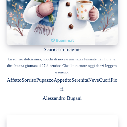
Scarica immagine
Un sorriso dolcissimo, fiocchi di neve e una tazza fumante tra i fiori per
dirti buona giornata il 27 dicembre. Che il tuo cuore oggi danzi leggero
e sereno.
Affetto
Sorriso
Pupazzo
Appetito
Serenità
Neve
Cuori
Fio
ri
Alessandro Bugani