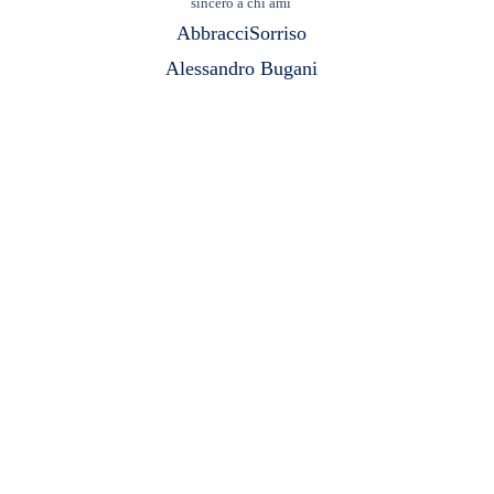
sincero a chi ami
Abbracci
Sorriso
Alessandro Bugani