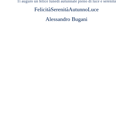
Ti auguro un felice lunedì autunnale pieno di luce e serenità
Felicità
Serenità
Autunno
Luce
Alessandro Bugani