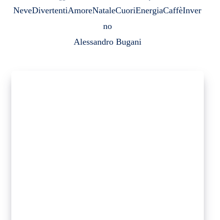
Neve
Divertenti
Amore
Natale
Cuori
Energia
Caffè
Inver
no
Alessandro Bugani